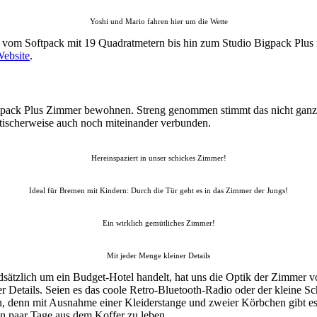
Yoshi und Mario fahren hier um die Wette
 vom Softpack mit 19 Quadratmetern bis hin zum Studio Bigpack Plus 
Website
.
pack Plus Zimmer bewohnen. Streng genommen stimmt das nicht ganz, d
tischerweise auch noch miteinander verbunden.
Hereinspaziert in unser schickes Zimmer!
Ideal für Bremen mit Kindern: Durch die Tür geht es in das Zimmer der Jungs!
Ein wirklich gemütliches Zimmer!
Mit jeder Menge kleiner Details
ch um ein Budget-Hotel handelt, hat uns die Optik der Zimmer von A
r Details. Seien es das coole Retro-Bluetooth-Radio oder der kleine Sc
n, denn mit Ausnahme einer Kleiderstange und zweier Körbchen gibt e
 ein paar Tage aus dem Koffer zu leben.