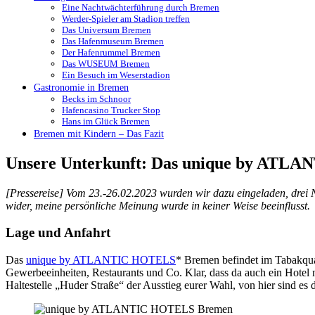
Eine Nachtwächterführung durch Bremen
Werder-Spieler am Stadion treffen
Das Universum Bremen
Das Hafenmuseum Bremen
Der Hafenrummel Bremen
Das WUSEUM Bremen
Ein Besuch im Weserstadion
Gastronomie in Bremen
Becks im Schnoor
Hafencasino Trucker Stop
Hans im Glück Bremen
Bremen mit Kindern – Das Fazit
Unsere Unterkunft: Das unique by AT
[Pressereise] Vom 23.-26.02.2023 wurden wir dazu eingeladen, dre
wider, meine persönliche Meinung wurde in keiner Weise beeinflusst.
Lage und Anfahrt
Das
unique by ATLANTIC HOTELS
* Bremen befindet im Tabakquar
Gewerbeeinheiten, Restaurants und Co. Klar, dass da auch ein Hotel ni
Haltestelle „Huder Straße“ der Ausstieg eurer Wahl, von hier sind e