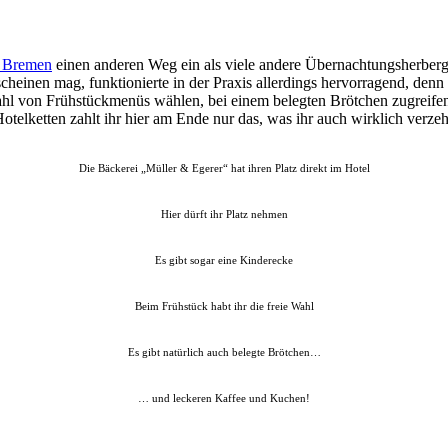
 Bremen
einen anderen Weg ein als viele andere Übernachtungsherbergen
einen mag, funktionierte in der Praxis allerdings hervorragend, denn m
lzahl von Frühstückmenüs wählen, bei einem belegten Brötchen zugrei
otelketten zahlt ihr hier am Ende nur das, was ihr auch wirklich verze
Die Bäckerei „Müller & Egerer“ hat ihren Platz direkt im Hotel
Hier dürft ihr Platz nehmen
Es gibt sogar eine Kinderecke
Beim Frühstück habt ihr die freie Wahl
Es gibt natürlich auch belegte Brötchen…
… und leckeren Kaffee und Kuchen!