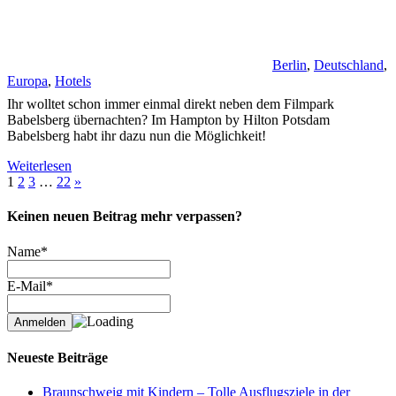
Berlin
,
Deutschland
,
Europa
,
Hotels
Ihr wolltet schon immer einmal direkt neben dem Filmpark
Babelsberg übernachten? Im Hampton by Hilton Potsdam
Babelsberg habt ihr dazu nun die Möglichkeit!
Weiterlesen
Seitennummerierung
Nächste
1
2
3
…
22
»
Beiträge
der
Keinen neuen Beitrag mehr verpassen?
Beiträge
Name*
E-Mail*
Neueste Beiträge
Braunschweig mit Kindern – Tolle Ausflugsziele in der