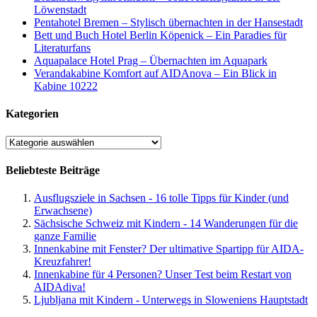
Löwenstadt
Pentahotel Bremen – Stylisch übernachten in der Hansestadt
Bett und Buch Hotel Berlin Köpenick – Ein Paradies für
Literaturfans
Aquapalace Hotel Prag – Übernachten im Aquapark
Verandakabine Komfort auf AIDAnova – Ein Blick in
Kabine 10222
Kategorien
Kategorien
Beliebteste Beiträge
Ausflugsziele in Sachsen - 16 tolle Tipps für Kinder (und
Erwachsene)
Sächsische Schweiz mit Kindern - 14 Wanderungen für die
ganze Familie
Innenkabine mit Fenster? Der ultimative Spartipp für AIDA-
Kreuzfahrer!
Innenkabine für 4 Personen? Unser Test beim Restart von
AIDAdiva!
Ljubljana mit Kindern - Unterwegs in Sloweniens Hauptstadt