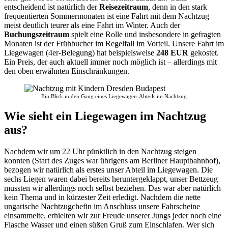
entscheidend ist natürlich der
Reisezeitraum
, denn in den stark
frequentierten Sommermonaten ist eine Fahrt mit dem Nachtzug
meist deutlich teurer als eine Fahrt im Winter. Auch der
Buchungszeitraum
spielt eine Rolle und insbesondere in gefragten
Monaten ist der Frühbucher im Regelfall im Vorteil. Unsere Fahrt im
Liegewagen (4er-Belegung) hat beispielsweise
248 EUR
gekostet.
Ein Preis, der auch aktuell immer noch möglich ist – allerdings mit
den oben erwähnten Einschränkungen.
Ein Blick in den Gang eines Liegewagen-Abteils im Nachtzug
Wie sieht ein Liegewagen im Nachtzug
aus?
Nachdem wir um 22 Uhr pünktlich in den Nachtzug steigen
konnten (Start des Zuges war übrigens am Berliner Hauptbahnhof),
bezogen wir natürlich als erstes unser Abteil im Liegewagen. Die
sechs Liegen waren dabei bereits heruntergeklappt, unser Bettzeug
mussten wir allerdings noch selbst beziehen. Das war aber natürlich
kein Thema und in kürzester Zeit erledigt. Nachdem die nette
ungarische Nachtzugchefin im Anschluss unsere Fahrscheine
einsammelte, erhielten wir zur Freude unserer Jungs jeder noch eine
Flasche Wasser und einen süßen Gruß zum Einschlafen. Wer sich