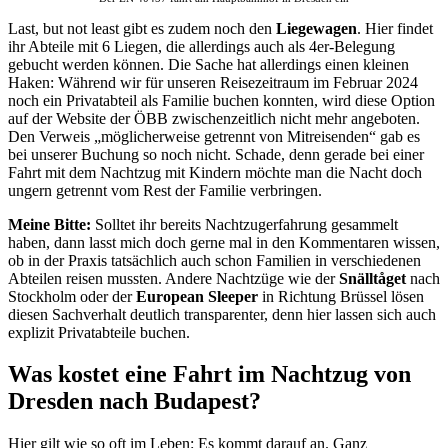
Last, but not least gibt es zudem noch den
Liegewagen
. Hier findet
ihr Abteile mit 6 Liegen, die allerdings auch als 4er-Belegung
gebucht werden können. Die Sache hat allerdings einen kleinen
Haken: Während wir für unseren Reisezeitraum im Februar 2024
noch ein Privatabteil als Familie buchen konnten, wird diese Option
auf der Website der ÖBB zwischenzeitlich nicht mehr angeboten.
Den Verweis „möglicherweise getrennt von Mitreisenden“ gab es
bei unserer Buchung so noch nicht. Schade, denn gerade bei einer
Fahrt mit dem Nachtzug mit Kindern möchte man die Nacht doch
ungern getrennt vom Rest der Familie verbringen.
Meine Bitte:
Solltet ihr bereits Nachtzugerfahrung gesammelt
haben, dann lasst mich doch gerne mal in den Kommentaren wissen,
ob in der Praxis tatsächlich auch schon Familien in verschiedenen
Abteilen reisen mussten. Andere Nachtzüge wie der
Snälltåget
nach
Stockholm oder der
European Sleeper
in Richtung Brüssel lösen
diesen Sachverhalt deutlich transparenter, denn hier lassen sich auch
explizit Privatabteile buchen.
Was kostet eine Fahrt im Nachtzug von
Dresden nach Budapest?
Hier gilt wie so oft im Leben: Es kommt darauf an. Ganz