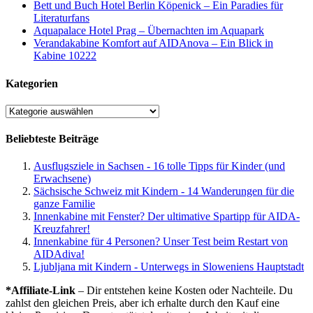
Bett und Buch Hotel Berlin Köpenick – Ein Paradies für
Literaturfans
Aquapalace Hotel Prag – Übernachten im Aquapark
Verandakabine Komfort auf AIDAnova – Ein Blick in
Kabine 10222
Kategorien
Kategorien
Beliebteste Beiträge
Ausflugsziele in Sachsen - 16 tolle Tipps für Kinder (und
Erwachsene)
Sächsische Schweiz mit Kindern - 14 Wanderungen für die
ganze Familie
Innenkabine mit Fenster? Der ultimative Spartipp für AIDA-
Kreuzfahrer!
Innenkabine für 4 Personen? Unser Test beim Restart von
AIDAdiva!
Ljubljana mit Kindern - Unterwegs in Sloweniens Hauptstadt
*Affiliate-Link
– Dir entstehen keine Kosten oder Nachteile. Du
zahlst den gleichen Preis, aber ich erhalte durch den Kauf eine