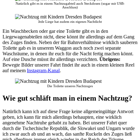
Natürlich gibt es in einem Nachtzugabteil auch Steckdosen (sogar mit USB-
Anschluss)
Jede Liege hat zudem ein eigenes Nachtlicht
Ein Waschbecken oder gar eine Toilette gibt es in den
Liegewagenabteilen nicht, diese könnt ihr allerdings auf dem Gang
des Zuges finden. Neben der für Bahnverhältnisse wirklich sauberen
Toilette gab es in unserem Waggon auch noch zwei separate
Waschräume, in denen ihr euch für die Nacht fertig machen könnt.
Auf eine Dusche müsst ihr allerdings verzichten.
Übrigens:
Bewegte Bilder unserer Fahrt findet ihr auch in einem kleinen Reel
auf meinem
Instagram-Kanal
.
Die Toilette unseres Nachtzuges
Wie gut schläft man in einem Nachtzug?
Natürlich kann ich auf diese Frage keine allgemeingültige Antwort
geben, ich kann für mich allerdings behaupten, eine wirklich
angenehme Nachtruhe gehabt zu haben. Bei unserer Fahrt quer
durch die Tschechische Republik, die Slowakei und Ungarn wurde
ich zwar auch ab und an wach, das sanfte Ruckeln des Zuges ließ
mich allerdings immer gleich wieder in das Reich der Träume