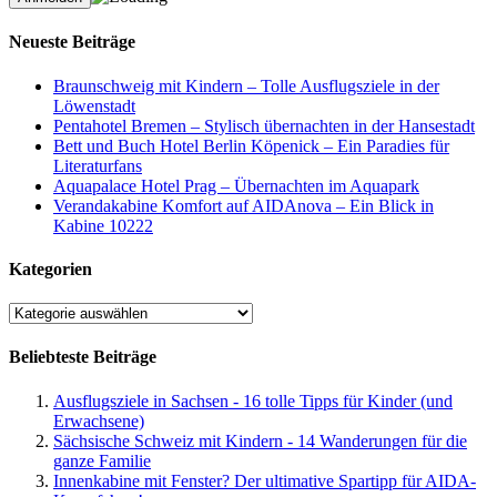
Neueste Beiträge
Braunschweig mit Kindern – Tolle Ausflugsziele in der
Löwenstadt
Pentahotel Bremen – Stylisch übernachten in der Hansestadt
Bett und Buch Hotel Berlin Köpenick – Ein Paradies für
Literaturfans
Aquapalace Hotel Prag – Übernachten im Aquapark
Verandakabine Komfort auf AIDAnova – Ein Blick in
Kabine 10222
Kategorien
Kategorien
Beliebteste Beiträge
Ausflugsziele in Sachsen - 16 tolle Tipps für Kinder (und
Erwachsene)
Sächsische Schweiz mit Kindern - 14 Wanderungen für die
ganze Familie
Innenkabine mit Fenster? Der ultimative Spartipp für AIDA-