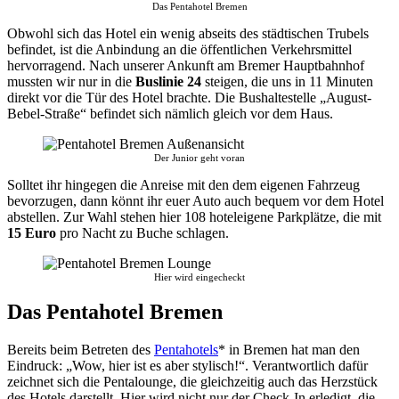
Das Pentahotel Bremen
Obwohl sich das Hotel ein wenig abseits des städtischen Trubels
befindet, ist die Anbindung an die öffentlichen Verkehrsmittel
hervorragend. Nach unserer Ankunft am Bremer Hauptbahnhof
mussten wir nur in die
Buslinie 24
steigen, die uns in 11 Minuten
direkt vor die Tür des Hotel brachte. Die Bushaltestelle „August-
Bebel-Straße“ befindet sich nämlich gleich vor dem Haus.
Der Junior geht voran
Solltet ihr hingegen die Anreise mit den dem eigenen Fahrzeug
bevorzugen, dann könnt ihr euer Auto auch bequem vor dem Hotel
abstellen. Zur Wahl stehen hier 108 hoteleigene Parkplätze, die mit
15 Euro
pro Nacht zu Buche schlagen.
Hier wird eingecheckt
Das Pentahotel Bremen
Bereits beim Betreten des
Pentahotels
* in Bremen hat man den
Eindruck: „Wow, hier ist es aber stylisch!“. Verantwortlich dafür
zeichnet sich die Pentalounge, die gleichzeitig auch das Herzstück
des Hotels darstellt. Hier wird nicht nur der Check-In erledigt, die