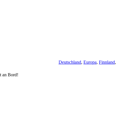
Deutschland
,
Europa
,
Finnland
,
t an Bord!