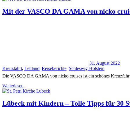
Mit der VASCO DA GAMA von nicko cruise
31. August 2022
Kreuzfahrt
,
Lettland
,
Reiseberichte
,
Schleswig-Holstein
Die VASCO DA GAMA von nicko cruises ist ein schönes Kreuzfahrtsch
Weiterlesen
Lübeck mit Kindern – Tolle Tipps für 30 S