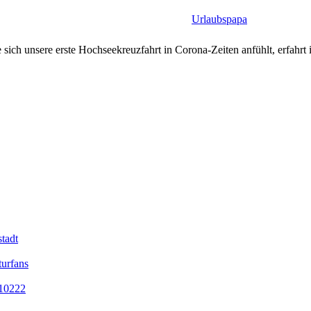
Urlaubspapa
sich unsere erste Hochseekreuzfahrt in Corona-Zeiten anfühlt, erfahrt i
tadt
turfans
 10222