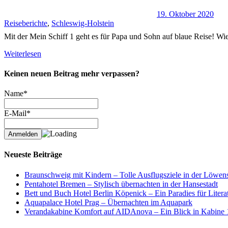
19. Oktober 2020
Reiseberichte
,
Schleswig-Holstein
Mit der Mein Schiff 1 geht es für Papa und Sohn auf blaue Reise! Wie 
Weiterlesen
Keinen neuen Beitrag mehr verpassen?
Name*
E-Mail*
Neueste Beiträge
Braunschweig mit Kindern – Tolle Ausflugsziele in der Löwens
Pentahotel Bremen – Stylisch übernachten in der Hansestadt
Bett und Buch Hotel Berlin Köpenick – Ein Paradies für Litera
Aquapalace Hotel Prag – Übernachten im Aquapark
Verandakabine Komfort auf AIDAnova – Ein Blick in Kabine