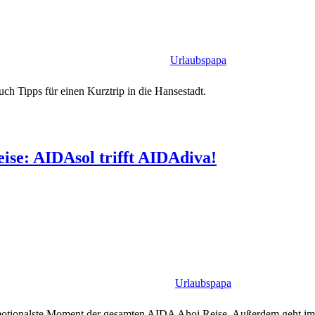
Urlaubspapa
uch Tipps für einen Kurztrip in die Hansestadt.
ise: AIDAsol trifft AIDAdiva!
Urlaubspapa
ionalste Moment der gesamten AIDA Ahoi Reise. Außerdem geht im zwe