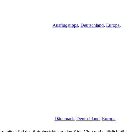
Ausflugstipps
,
Deutschland
,
Europa
,
Dänemark
,
Deutschland
,
Europa
,
iten Teil des Reiseberichts um den Kids-Club und natürlich gibt