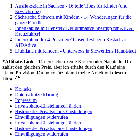
Ausflugsziele in Sachsen - 16 tolle Tipps für Kinder (und
Erwachsene)
Sächsische Schweiz mit Kindern - 14 Wanderungen für die
ganze Familie
Innenkabine mit Fenster? Der ultimative Spartipp für AIDA-
Kreuzfahrer!
Innenkabine für 4 Personen? Unser Test beim Restart von
AIDAdiva!
Ljubljana mit Kindern - Unterwegs in Sloweniens Hauptstadt
*Affiliate-Link
– Dir entstehen keine Kosten oder Nachteile. Du
zahlst den gleichen Preis, aber ich erhalte durch den Kauf eine
kleine Provision. Du unterstützt damit meine Arbeit mit diesem
Blog! 🙂
Kontakt
Datenschutzerklärung
Impressum
Privatsphäre-Einstellungen ändern
Historie der Privatsphäre-Einstellungen
Einwilligungen widerrufen
Privatsphäre-Einstellungen ändern
Historie der Privatsphäre-Einstellungen
Einwilligungen widerrufen