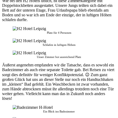
Wie bei den H2 Hotels üblich, ist diese Zimmerkategorie mit
Doppelstockbetten ausgestattet. Unsere Jungs teilten sich dabei ein
Bett auf der unteren Etage, Frau Urlaubspapa blieb ebenfalls am
Boden und so war ich am Ende der einzige, der in luftigen Höhen
schlafen durfte.
Platz für 4 Personen
Schlafen in luftigen Höhen
Unser Zimmer bot ausreichend Platz
Äußerst angenehm empfanden wir die Tatsache, dass es sowohl ein
Badezimmer als auch eine separate Toilette gab. Bei Reisen zu viert
sorgt dies definitiv für weniger Konfliktpotenzial. 😉 Zum ganz
großen Glück hat uns an dieser Stelle nur noch ein Handtuchhaken
im „kleinen“ Bad gefehlt. Ein Waschbecken ist zwar vorhanden,
zum Hände abtrocknen müsst ihr allerdings trotzdem noch eine Tür
weiter gehen. Vielleicht kann man das in Zukunft noch anders
lösen!
Ein Blick ins Badezimmer