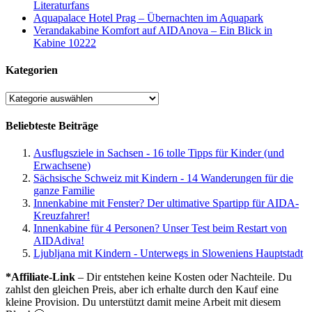
Literaturfans
Aquapalace Hotel Prag – Übernachten im Aquapark
Verandakabine Komfort auf AIDAnova – Ein Blick in
Kabine 10222
Kategorien
Kategorien
Beliebteste Beiträge
Ausflugsziele in Sachsen - 16 tolle Tipps für Kinder (und
Erwachsene)
Sächsische Schweiz mit Kindern - 14 Wanderungen für die
ganze Familie
Innenkabine mit Fenster? Der ultimative Spartipp für AIDA-
Kreuzfahrer!
Innenkabine für 4 Personen? Unser Test beim Restart von
AIDAdiva!
Ljubljana mit Kindern - Unterwegs in Sloweniens Hauptstadt
*Affiliate-Link
– Dir entstehen keine Kosten oder Nachteile. Du
zahlst den gleichen Preis, aber ich erhalte durch den Kauf eine
kleine Provision. Du unterstützt damit meine Arbeit mit diesem