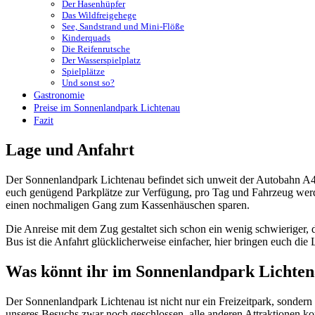
Der Hasenhüpfer
Das Wildfreigehege
See, Sandstrand und Mini-Flöße
Kinderquads
Die Reifenrutsche
Der Wasserspielplatz
Spielplätze
Und sonst so?
Gastronomie
Preise im Sonnenlandpark Lichtenau
Fazit
Lage und Anfahrt
Der Sonnenlandpark Lichtenau befindet sich unweit der Autobahn A4, 
euch genügend Parkplätze zur Verfügung, pro Tag und Fahrzeug werd
einen nochmaligen Gang zum Kassenhäuschen sparen.
Die Anreise mit dem Zug gestaltet sich schon ein wenig schwieriger, 
Bus ist die Anfahrt glücklicherweise einfacher, hier bringen euch die
Was könnt ihr im Sonnenlandpark Lichtena
Der Sonnenlandpark Lichtenau ist nicht nur ein Freizeitpark, sondern
unseres Besuchs zwar noch geschlossen, alle anderen Attraktionen ko