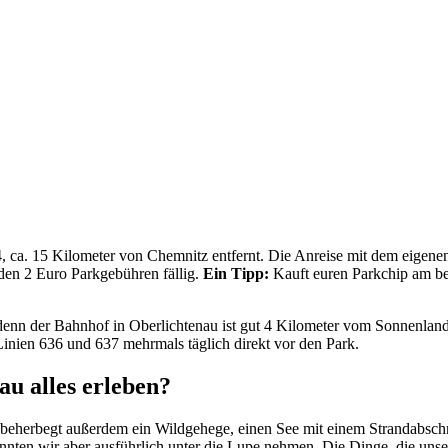
ca. 15 Kilometer von Chemnitz entfernt. Die Anreise mit dem eigenen 
en 2 Euro Parkgebühren fällig.
Ein Tipp:
Kauft euren Parkchip am be
denn der Bahnhof in Oberlichtenau ist gut 4 Kilometer vom Sonnenlandpa
 Linien 636 und 637 mehrmals täglich direkt vor den Park.
u alles erleben?
 beherbegt außerdem ein Wildgehege, einen See mit einem Strandabschni
nnten wir aber ausführlich unter die Lupe nehmen. Die Dinge, die uns