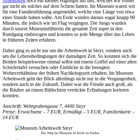
Arbeitswelt
noch ein kleines Highlight auf uns, welches wir vorher
gar nicht als solches auf dem Schirm hatten. Im Museum waren wir
für eine Familienführung angemeldet, welche eine Länge von etwa
einer Stunde haben sollte. Am Ende wurden daraus sogar knapp 90
Minuten, die jedoch wie im Flug vergingen. Die Jungs wurden
durch unsere Museumsführerin die gesamte Zeit super in den
Rundgang einbezogen und konnten so jede Menge über das Leben
in früheren Zeiten erfahren.
Dabei ging es nicht nur um die Arbeitswelt in Steyr, sondern auch
um die Lebensbedingungen der damaligen Zeit. So konnten sich die
Beiden beispielsweise einmal selbst mit einem Griffel auf einer alten
Schiefertafel versuchen oder Einblicke in die beengten
Wohnverhältnisse der frühen Nachkriegszeit erhalten. Im Museum
Arbeitswelt geht der Blick allerdings nicht nur in die Vergangenheit,
sondern auch in die Zukunft. Daher war die Freude auch groß, als
die Räuber an einem Bildschirm verrückte Erfindungen kreieren
konnten.
Anschrift: Wehrgrabengasse 7, 4400 Steyr
Preise: Erwachsene – 7 EUR, Ermäßigt – 5 EUR, Familienkarte –
14 EUR
Der Weg ins Museum ist leicht zu finden