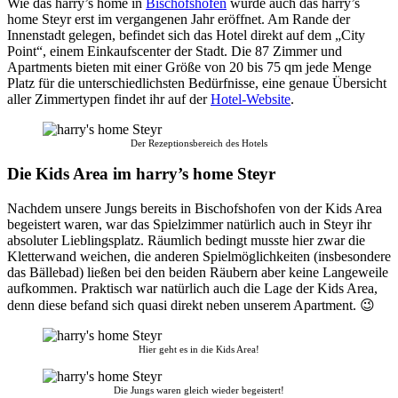
Wie das harry’s home in
Bischofshofen
wurde auch das harry’s
home Steyr erst im vergangenen Jahr eröffnet. Am Rande der
Innenstadt gelegen, befindet sich das Hotel direkt auf dem „City
Point“, einem Einkaufscenter der Stadt. Die 87 Zimmer und
Apartments bieten mit einer Größe von 20 bis 75 qm jede Menge
Platz für die unterschiedlichsten Bedürfnisse, eine genaue Übersicht
aller Zimmertypen findet ihr auf der
Hotel-Website
.
Der Rezeptionsbereich des Hotels
Die Kids Area im harry’s home Steyr
Nachdem unsere Jungs bereits in Bischofshofen von der Kids Area
begeistert waren, war das Spielzimmer natürlich auch in Steyr ihr
absoluter Lieblingsplatz. Räumlich bedingt musste hier zwar die
Kletterwand weichen, die anderen Spielmöglichkeiten (insbesondere
das Bällebad) ließen bei den beiden Räubern aber keine Langeweile
aufkommen. Praktisch war natürlich auch die Lage der Kids Area,
denn diese befand sich quasi direkt neben unserem Apartment. 😉
Hier geht es in die Kids Area!
Die Jungs waren gleich wieder begeistert!