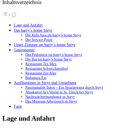
Inhaltsverzeichnis
Lage und Anfahrt
Das harry’s home Steyr
Die Kids Area im harry’s home Steyr
Der Service Point
Unser Zimmer im harry’s home Steyr
Gastronomie
Das Frühstück im harry’s home Steyr
Die Bar im harry’s home Steyr
Restaurant Tex Mex
Restaurant Schwechaterhof
Restaurant Zur Alpe
Buburuza Eis
Ausflugstipps in Steyr und Umgebung
Panoramalift Tabor – Ein Spaziergang durch Steyr
Alpakahof Al’s World in St. Ulrich bei Steyr
Nachtwächterrundgang in Steyr
Das Museum Arbeitswelt in Steyr
Fazit
Lage und Anfahrt