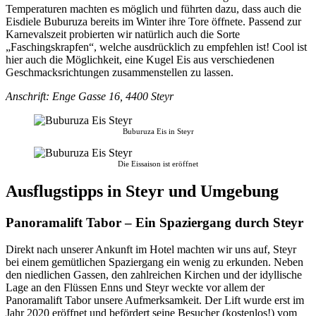
Temperaturen machten es möglich und führten dazu, dass auch die
Eisdiele Buburuza bereits im Winter ihre Tore öffnete. Passend zur
Karnevalszeit probierten wir natürlich auch die Sorte
„Faschingskrapfen“, welche ausdrücklich zu empfehlen ist! Cool ist
hier auch die Möglichkeit, eine Kugel Eis aus verschiedenen
Geschmacksrichtungen zusammenstellen zu lassen.
Anschrift: Enge Gasse 16, 4400 Steyr
Buburuza Eis in Steyr
Die Eissaison ist eröffnet
Ausflugstipps in Steyr und Umgebung
Panoramalift Tabor – Ein Spaziergang durch Steyr
Direkt nach unserer Ankunft im Hotel machten wir uns auf, Steyr
bei einem gemütlichen Spaziergang ein wenig zu erkunden. Neben
den niedlichen Gassen, den zahlreichen Kirchen und der idyllische
Lage an den Flüssen Enns und Steyr weckte vor allem der
Panoramalift Tabor unsere Aufmerksamkeit. Der Lift wurde erst im
Jahr 2020 eröffnet und befördert seine Besucher (kostenlos!) vom