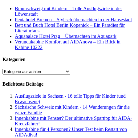
Braunschweig mit Kindern – Tolle Ausflugsziele in der
Löwenstadt
Pentahotel Bremen – Stylisch übernachten in der Hansestadt
Bett und Buch Hotel Berlin Köpenick – Ein Paradies für
Literaturfans
Aquapalace Hotel Prag – Übernachten im Aquapark
Verandakabine Komfort auf AIDAnova – Ein Blick in
Kabine 10222
Kategorien
Kategorien
Beliebteste Beiträge
Ausflugsziele in Sachsen - 16 tolle Tipps für Kinder (und
Erwachsene)
Sächsische Schweiz mit Kindern - 14 Wanderungen für die
ganze Familie
Innenkabine mit Fenster? Der ultimative Spartipp für AIDA-
Kreuzfahrer!
Innenkabine für 4 Personen? Unser Test beim Restart von
AIDAdiva!