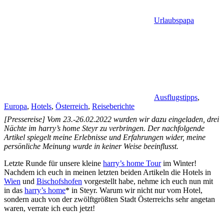
Urlaubspapa
Ausflugstipps
,
Europa
,
Hotels
,
Österreich
,
Reiseberichte
[Pressereise] Vom 23.-26.02.2022 wurden wir dazu eingeladen, drei
Nächte im harry’s home Steyr zu verbringen. Der nachfolgende
Artikel spiegelt meine Erlebnisse und Erfahrungen wider, meine
persönliche Meinung wurde in keiner Weise beeinflusst.
Letzte Runde für unsere kleine
harry’s home Tour
im Winter!
Nachdem ich euch in meinen letzten beiden Artikeln die Hotels in
Wien
und
Bischofshofen
vorgestellt habe, nehme ich euch nun mit
in das
harry’s home
* in Steyr. Warum wir nicht nur vom Hotel,
sondern auch von der zwölftgrößten Stadt Österreichs sehr angetan
waren, verrate ich euch jetzt!