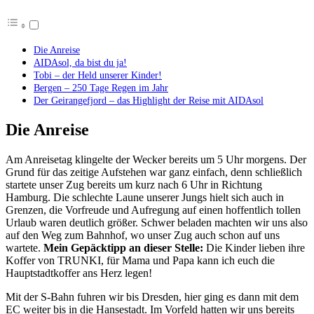
Die Anreise
AIDAsol, da bist du ja!
Tobi – der Held unserer Kinder!
Bergen – 250 Tage Regen im Jahr
Der Geirangefjord – das Highlight der Reise mit AIDAsol
Die Anreise
Am Anreisetag klingelte der Wecker bereits um 5 Uhr morgens. Der
Grund für das zeitige Aufstehen war ganz einfach, denn schließlich
startete unser Zug bereits um kurz nach 6 Uhr in Richtung
Hamburg. Die schlechte Laune unserer Jungs hielt sich auch in
Grenzen, die Vorfreude und Aufregung auf einen hoffentlich tollen
Urlaub waren deutlich größer. Schwer beladen machten wir uns also
auf den Weg zum Bahnhof, wo unser Zug auch schon auf uns
wartete.
Mein Gepäcktipp an dieser Stelle:
Die Kinder lieben ihre
Koffer von TRUNKI, für Mama und Papa kann ich euch die
Hauptstadtkoffer ans Herz legen!
Mit der S-Bahn fuhren wir bis Dresden, hier ging es dann mit dem
EC weiter bis in die Hansestadt. Im Vorfeld hatten wir uns bereits