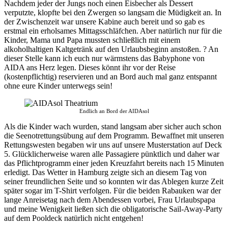
Nachdem jeder der Jungs noch einen Eisbecher als Dessert
verputzte, klopfte bei den Zwergen so langsam die Müdigkeit an. In
der Zwischenzeit war unsere Kabine auch bereit und so gab es
erstmal ein erholsames Mittagsschläfchen. Aber natürlich nur für die
Kinder, Mama und Papa mussten schließlich mit einem
alkoholhaltigen Kaltgetränk auf den Urlaubsbeginn anstoßen. ? An
dieser Stelle kann ich euch nur wärmstens das Babyphone von
AIDA ans Herz legen. Dieses könnt ihr vor der Reise
(kostenpflichtig) reservieren und an Bord auch mal ganz entspannt
ohne eure Kinder unterwegs sein!
Endlich an Bord der AIDAsol
Als die Kinder wach wurden, stand langsam aber sicher auch schon
die Seenotrettungsübung auf dem Programm. Bewaffnet mit unseren
Rettungswesten begaben wir uns auf unsere Musterstation auf Deck
5. Glücklicherweise waren alle Passagiere pünktlich und daher war
das Pflichtprogramm einer jeden Kreuzfahrt bereits nach 15 Minuten
erledigt. Das Wetter in Hamburg zeigte sich an diesem Tag von
seiner freundlichen Seite und so konnten wir das Ablegen kurze Zeit
später sogar im T-Shirt verfolgen. Für die beiden Rabauken war der
lange Anreisetag nach dem Abendessen vorbei, Frau Urlaubspapa
und meine Wenigkeit ließen sich die obligatorische Sail-Away-Party
auf dem Pooldeck natürlich nicht entgehen!