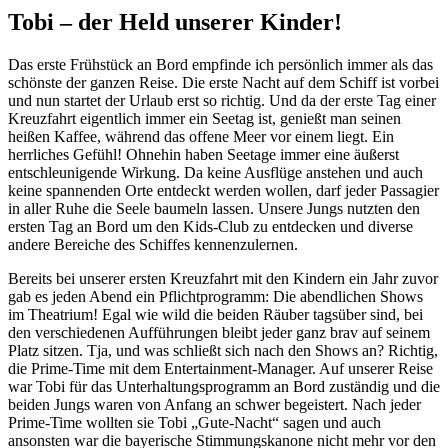
Tobi – der Held unserer Kinder!
Das erste Frühstück an Bord empfinde ich persönlich immer als das
schönste der ganzen Reise. Die erste Nacht auf dem Schiff ist vorbei
und nun startet der Urlaub erst so richtig. Und da der erste Tag einer
Kreuzfahrt eigentlich immer ein Seetag ist, genießt man seinen
heißen Kaffee, während das offene Meer vor einem liegt. Ein
herrliches Gefühl! Ohnehin haben Seetage immer eine äußerst
entschleunigende Wirkung. Da keine Ausflüge anstehen und auch
keine spannenden Orte entdeckt werden wollen, darf jeder Passagier
in aller Ruhe die Seele baumeln lassen. Unsere Jungs nutzten den
ersten Tag an Bord um den Kids-Club zu entdecken und diverse
andere Bereiche des Schiffes kennenzulernen.
Bereits bei unserer ersten Kreuzfahrt mit den Kindern ein Jahr zuvor
gab es jeden Abend ein Pflichtprogramm: Die abendlichen Shows
im Theatrium! Egal wie wild die beiden Räuber tagsüber sind, bei
den verschiedenen Aufführungen bleibt jeder ganz brav auf seinem
Platz sitzen. Tja, und was schließt sich nach den Shows an? Richtig,
die Prime-Time mit dem Entertainment-Manager. Auf unserer Reise
war Tobi für das Unterhaltungsprogramm an Bord zuständig und die
beiden Jungs waren von Anfang an schwer begeistert. Nach jeder
Prime-Time wollten sie Tobi „Gute-Nacht“ sagen und auch
ansonsten war die bayerische Stimmungskanone nicht mehr vor den