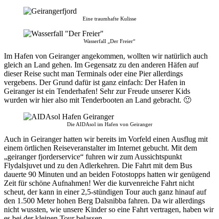
Eine traumhafte Kulisse
Wasserfall „Der Freier“
Im Hafen von Geiranger angekommen, wollten wir natürlich auch
gleich an Land gehen. Im Gegensatz zu den anderen Häfen auf
dieser Reise sucht man Terminals oder eine Pier allerdings
vergebens. Der Grund dafür ist ganz einfach: Der Hafen in
Geiranger ist ein Tenderhafen! Sehr zur Freude unserer Kids
wurden wir hier also mit Tenderbooten an Land gebracht. 🙂
Die AIDAsol im Hafen von Geiranger
Auch in Geiranger hatten wir bereits im Vorfeld einen Ausflug mit
einem örtlichen Reiseveranstalter im Internet gebucht. Mit dem
„geiranger fjorderservice“ fuhren wir zum Aussichtspunkt
Flydalsjuvet und zu den Adlerkehren. Die Fahrt mit dem Bus
dauerte 90 Minuten und an beiden Fotostopps hatten wir genügend
Zeit für schöne Aufnahmen! Wer die kurvenreiche Fahrt nicht
scheut, der kann in einer 2,5-stündigen Tour auch ganz hinauf auf
den 1.500 Meter hohen Berg Dalsnibba fahren. Da wir allerdings
nicht wussten, wie unsere Kinder so eine Fahrt vertragen, haben wir
es bei der kleinen Tour belassen.