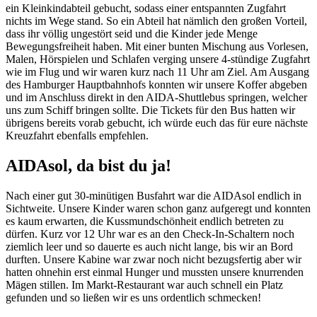
ein Kleinkindabteil gebucht, sodass einer entspannten Zugfahrt
nichts im Wege stand. So ein Abteil hat nämlich den großen Vorteil,
dass ihr völlig ungestört seid und die Kinder jede Menge
Bewegungsfreiheit haben. Mit einer bunten Mischung aus Vorlesen,
Malen, Hörspielen und Schlafen verging unsere 4-stündige Zugfahrt
wie im Flug und wir waren kurz nach 11 Uhr am Ziel. Am Ausgang
des Hamburger Hauptbahnhofs konnten wir unsere Koffer abgeben
und im Anschluss direkt in den AIDA-Shuttlebus springen, welcher
uns zum Schiff bringen sollte. Die Tickets für den Bus hatten wir
übrigens bereits vorab gebucht, ich würde euch das für eure nächste
Kreuzfahrt ebenfalls empfehlen.
AIDAsol, da bist du ja!
Nach einer gut 30-minütigen Busfahrt war die AIDAsol endlich in
Sichtweite. Unsere Kinder waren schon ganz aufgeregt und konnten
es kaum erwarten, die Kussmundschönheit endlich betreten zu
dürfen. Kurz vor 12 Uhr war es an den Check-In-Schaltern noch
ziemlich leer und so dauerte es auch nicht lange, bis wir an Bord
durften. Unsere Kabine war zwar noch nicht bezugsfertig aber wir
hatten ohnehin erst einmal Hunger und mussten unsere knurrenden
Mägen stillen. Im Markt-Restaurant war auch schnell ein Platz
gefunden und so ließen wir es uns ordentlich schmecken!