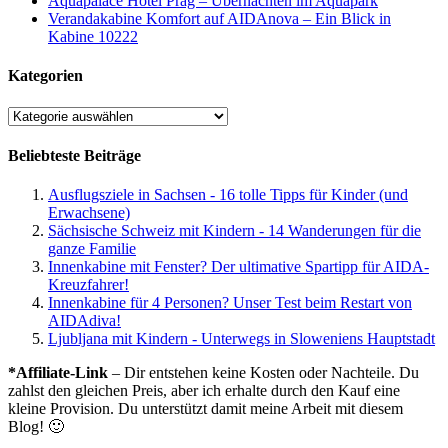
Aquapalace Hotel Prag – Übernachten im Aquapark
Verandakabine Komfort auf AIDAnova – Ein Blick in
Kabine 10222
Kategorien
Kategorien
Beliebteste Beiträge
Ausflugsziele in Sachsen - 16 tolle Tipps für Kinder (und
Erwachsene)
Sächsische Schweiz mit Kindern - 14 Wanderungen für die
ganze Familie
Innenkabine mit Fenster? Der ultimative Spartipp für AIDA-
Kreuzfahrer!
Innenkabine für 4 Personen? Unser Test beim Restart von
AIDAdiva!
Ljubljana mit Kindern - Unterwegs in Sloweniens Hauptstadt
*Affiliate-Link
– Dir entstehen keine Kosten oder Nachteile. Du
zahlst den gleichen Preis, aber ich erhalte durch den Kauf eine
kleine Provision. Du unterstützt damit meine Arbeit mit diesem
Blog! 🙂