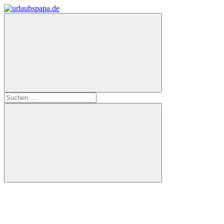
Zum
Inhalt
urlaubspapa.de
Der
springen
Reiseblog
für
die
ganze
Familie!
Suchen
nach:
Suchen