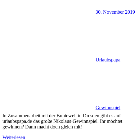
30. November 2019
Urlaubspapa
Gewinnspiel
In Zusammenarbeit mit der Buntewelt in Dresden gibt es auf
urlaubspapa.de das große Nikolaus-Gewinnspiel. Ihr möchtet
gewinnen? Dann macht doch gleich mit!
Weiterlesen