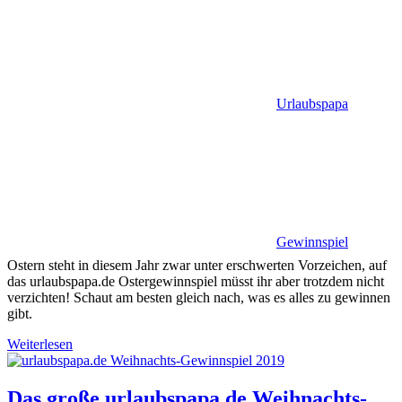
Urlaubspapa
Gewinnspiel
Ostern steht in diesem Jahr zwar unter erschwerten Vorzeichen, auf
das urlaubspapa.de Ostergewinnspiel müsst ihr aber trotzdem nicht
verzichten! Schaut am besten gleich nach, was es alles zu gewinnen
gibt.
Weiterlesen
Das große urlaubspapa.de Weihnachts-