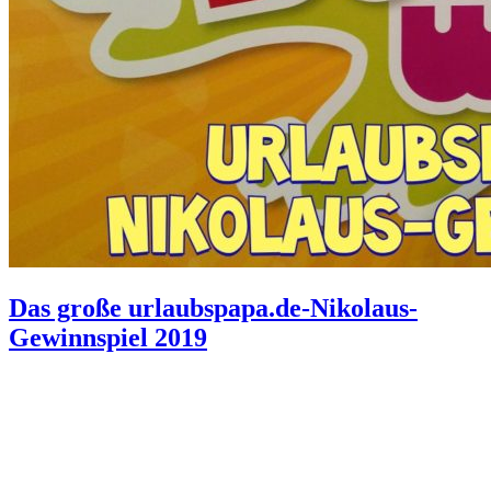
Das große urlaubspapa.de-Nikolaus-
Gewinnspiel 2019