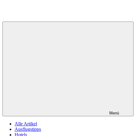
Menü
Alle Artikel
Ausflugstipps
Hotels