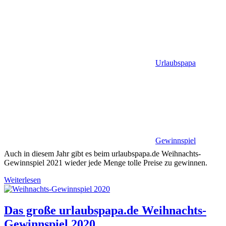
Urlaubspapa
Gewinnspiel
Auch in diesem Jahr gibt es beim urlaubspapa.de Weihnachts-
Gewinnspiel 2021 wieder jede Menge tolle Preise zu gewinnen.
Weiterlesen
Das große urlaubspapa.de Weihnachts-
Gewinnspiel 2020