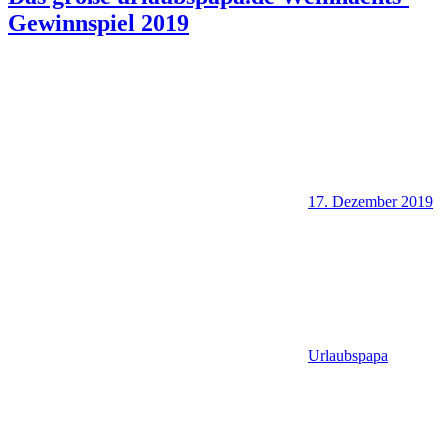
Gewinnspiel 2019
17. Dezember 2019
Urlaubspapa