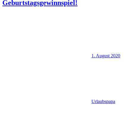
Geburtstagsgewinnspiel!
1. August 2020
Urlaubspapa